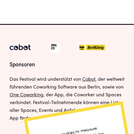
Sponsoren
Das Festival wird understützt von
Cobot
, der weltweit
führenden Coworking Software aus Berlin, sowie von
One Coworking
, der App, die Coworker und Spaces
verbindet. Festival-Teilnehmende können eine Liste
aller Spaces, Events und Anfahrtswege direkt in der
App finden.
We use cookies to
measure