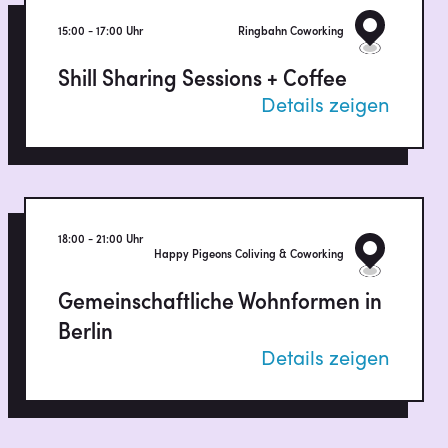
15:00 - 17:00 Uhr
Ringbahn Coworking
Shill Sharing Sessions + Coffee
Details zeigen
Event findet auf Englisch statt
Sprache:
English
Event-Seite
Space-Homepage
18:00 - 21:00 Uhr
Happy Pigeons Coliving & Coworking
Gemeinschaftliche Wohnformen in
Berlin
Details zeigen
Podiumsdiskussion über verschiedene
gemeinschaftliche Wohnformen in Berlin.